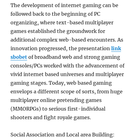
The development of internet gaming can be
followed back to the beginning of PC
organizing, where text-based multiplayer
games established the groundwork for
additional complex web-based encounters. As
innovation progressed, the presentation
link
sbobet
of broadband web and strong gaming
consoles/PCs worked with the advancement of
vivid internet based universes and multiplayer
gaming stages. Today, web based gaming
envelops a different scope of sorts, from huge
multiplayer online pretending games
(MMORPGs) to serious first-individual
shooters and fight royale games.
Social Association and Local area Building: