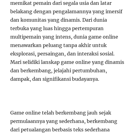
memikat pemain dari segala usia dan latar
belakang dengan pengalamannya yang imersif
dan komunitas yang dinamis. Dari dunia
terbuka yang luas hingga pertempuran
multipemain yang intens, dunia game online
menawarkan peluang tanpa akhir untuk
eksplorasi, persaingan, dan interaksi sosial.
Mari selidiki lanskap game online yang dinamis
dan berkembang, jelajahi pertumbuhan,
dampak, dan signifikansi budayanya.
Game online telah berkembang jauh sejak
permulaannya yang sederhana, berkembang
dari petualangan berbasis teks sederhana