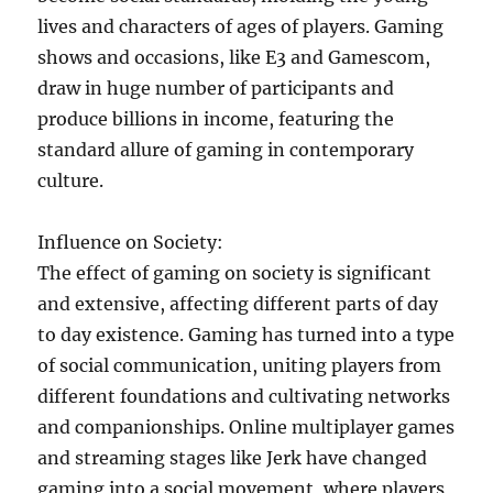
lives and characters of ages of players. Gaming
shows and occasions, like E3 and Gamescom,
draw in huge number of participants and
produce billions in income, featuring the
standard allure of gaming in contemporary
culture.
Influence on Society:
The effect of gaming on society is significant
and extensive, affecting different parts of day
to day existence. Gaming has turned into a type
of social communication, uniting players from
different foundations and cultivating networks
and companionships. Online multiplayer games
and streaming stages like Jerk have changed
gaming into a social movement, where players