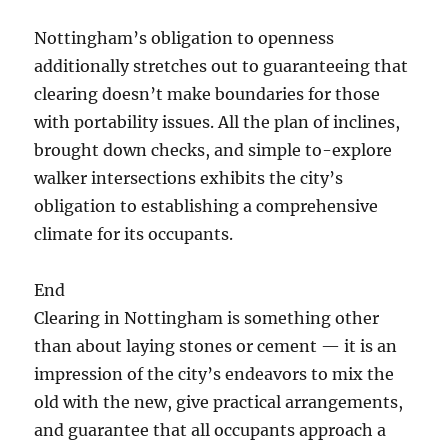
Nottingham’s obligation to openness
additionally stretches out to guaranteeing that
clearing doesn’t make boundaries for those
with portability issues. All the plan of inclines,
brought down checks, and simple to-explore
walker intersections exhibits the city’s
obligation to establishing a comprehensive
climate for its occupants.
End
Clearing in Nottingham is something other
than about laying stones or cement — it is an
impression of the city’s endeavors to mix the
old with the new, give practical arrangements,
and guarantee that all occupants approach a