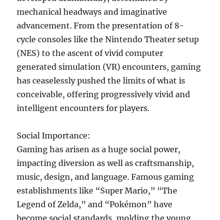
mechanical headways and imaginative
advancement. From the presentation of 8-
cycle consoles like the Nintendo Theater setup
(NES) to the ascent of vivid computer
generated simulation (VR) encounters, gaming
has ceaselessly pushed the limits of what is
conceivable, offering progressively vivid and
intelligent encounters for players.
Social Importance:
Gaming has arisen as a huge social power,
impacting diversion as well as craftsmanship,
music, design, and language. Famous gaming
establishments like “Super Mario,” “The
Legend of Zelda,” and “Pokémon” have
become social standards, molding the young