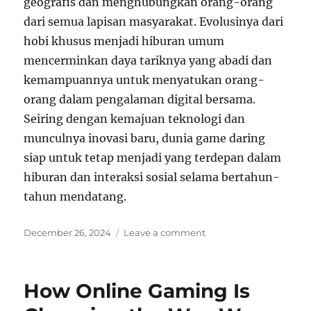
geografis dan menghubungkan orang-orang
dari semua lapisan masyarakat. Evolusinya dari
hobi khusus menjadi hiburan umum
mencerminkan daya tariknya yang abadi dan
kemampuannya untuk menyatukan orang-
orang dalam pengalaman digital bersama.
Seiring dengan kemajuan teknologi dan
munculnya inovasi baru, dunia game daring
siap untuk tetap menjadi yang terdepan dalam
hiburan dan interaksi sosial selama bertahun-
tahun mendatang.
Posted
on
December 26, 2024
Leave a comment
on
Bagaimana
Game
Online
How Online Gaming Is
Memanfaatkan
Big