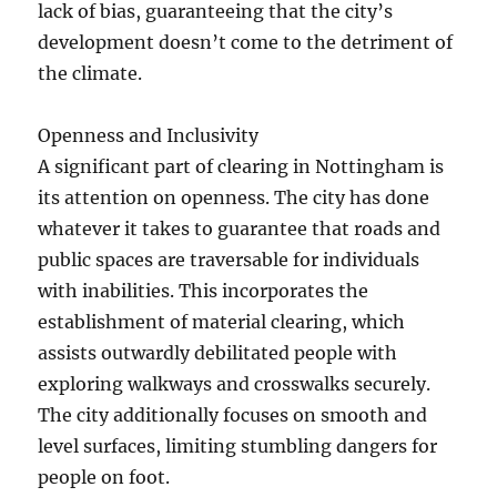
lack of bias, guaranteeing that the city’s
development doesn’t come to the detriment of
the climate.
Openness and Inclusivity
A significant part of clearing in Nottingham is
its attention on openness. The city has done
whatever it takes to guarantee that roads and
public spaces are traversable for individuals
with inabilities. This incorporates the
establishment of material clearing, which
assists outwardly debilitated people with
exploring walkways and crosswalks securely.
The city additionally focuses on smooth and
level surfaces, limiting stumbling dangers for
people on foot.