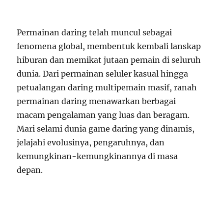
Permainan daring telah muncul sebagai
fenomena global, membentuk kembali lanskap
hiburan dan memikat jutaan pemain di seluruh
dunia. Dari permainan seluler kasual hingga
petualangan daring multipemain masif, ranah
permainan daring menawarkan berbagai
macam pengalaman yang luas dan beragam.
Mari selami dunia game daring yang dinamis,
jelajahi evolusinya, pengaruhnya, dan
kemungkinan-kemungkinannya di masa
depan.