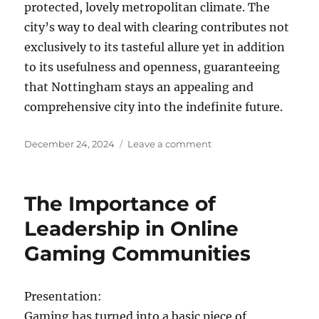
protected, lovely metropolitan climate. The
city’s way to deal with clearing contributes not
exclusively to its tasteful allure yet in addition
to its usefulness and openness, guaranteeing
that Nottingham stays an appealing and
comprehensive city into the indefinite future.
Posted
on
December 24, 2024
Leave a comment
on
The
Benefits
of
The Importance of
Professional
Paving
Leadership in Online
Services
Gaming Communities
for
Homes
in
Nottingham
Presentation:
Gaming has turned into a basic piece of