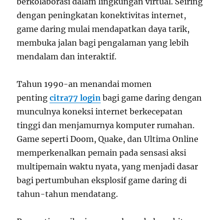
berkolaborasi dalam lingkungan virtual. Seiring
dengan peningkatan konektivitas internet,
game daring mulai mendapatkan daya tarik,
membuka jalan bagi pengalaman yang lebih
mendalam dan interaktif.
Tahun 1990-an menandai momen
penting
citra77 login
bagi game daring dengan
munculnya koneksi internet berkecepatan
tinggi dan menjamurnya komputer rumahan.
Game seperti Doom, Quake, dan Ultima Online
memperkenalkan pemain pada sensasi aksi
multipemain waktu nyata, yang menjadi dasar
bagi pertumbuhan eksplosif game daring di
tahun-tahun mendatang.