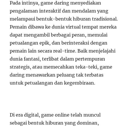
Pada intinya, game daring menyediakan
pengalaman interaktif dan mendalam yang
melampaui bentuk-bentuk hiburan tradisional.
Pemain dibawa ke dunia virtual tempat mereka
dapat mengambil berbagai peran, memulai
petualangan epik, dan berinteraksi dengan
pemain lain secara real-time. Baik menjelajahi
dunia fantasi, terlibat dalam pertempuran
strategis, atau memecahkan teka-teki, game
daring menawarkan peluang tak terbatas
untuk petualangan dan kegembiraan.
Di era digital, game online telah muncul
sebagai bentuk hiburan yang dominan,