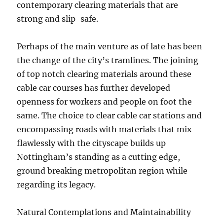
contemporary clearing materials that are
strong and slip-safe.
Perhaps of the main venture as of late has been
the change of the city’s tramlines. The joining
of top notch clearing materials around these
cable car courses has further developed
openness for workers and people on foot the
same. The choice to clear cable car stations and
encompassing roads with materials that mix
flawlessly with the cityscape builds up
Nottingham’s standing as a cutting edge,
ground breaking metropolitan region while
regarding its legacy.
Natural Contemplations and Maintainability