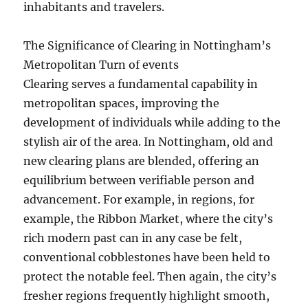
inhabitants and travelers.
The Significance of Clearing in Nottingham’s
Metropolitan Turn of events
Clearing serves a fundamental capability in
metropolitan spaces, improving the
development of individuals while adding to the
stylish air of the area. In Nottingham, old and
new clearing plans are blended, offering an
equilibrium between verifiable person and
advancement. For example, in regions, for
example, the Ribbon Market, where the city’s
rich modern past can in any case be felt,
conventional cobblestones have been held to
protect the notable feel. Then again, the city’s
fresher regions frequently highlight smooth,