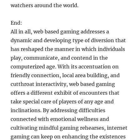
watchers around the world.
End:
All in all, web based gaming addresses a
dynamic and developing type of diversion that
has reshaped the manner in which individuals
play, communicate, and contend in the
computerized age. With its accentuation on
friendly connection, local area building, and
cutthroat interactivity, web based gaming
offers a different exhibit of encounters that
take special care of players of any age and
inclinations. By addressing difficulties
connected with emotional wellness and
cultivating mindful gaming rehearses, internet
gaming can keep on enhancing the existences